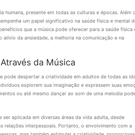
ia humana, presente em todas as culturas e épocas. Além 
sempenha um papel significativo na saúde física e mental 
benefícios que a música pode oferecer para a saúde física 
 o alívio da ansiedade, a melhoria na comunicação e na
 Através da Música
e pode despertar a criatividade em adultos de todas as id
 indivíduos explorem sua imaginação e expressem suas emo
rumentos ou até mesmo dançar ao som de uma melodia pod
e ser aplicada em diversas áreas da vida adulta, desde
s relações interpessoais. Portanto, o envolvimento com a
pessoas, mas também estimular a criatividade, proporcion