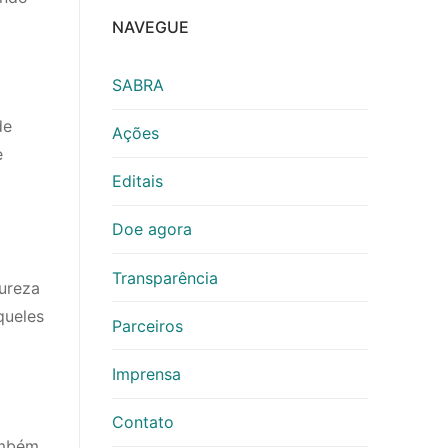
NAVEGUE
SABRA
de
Ações
e
Editais
Doe agora
Transparência
ureza
queles
Parceiros
Imprensa
Contato
ambém