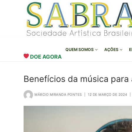
o
Pular
conteúdo
para
o
conteúdo
QUEM SOMOS
AÇÕES
E
DOE AGORA
Benefícios da música para 
MÁRCIO MIRANDA PONTES
|
12 DE MARÇO DE 2024
|