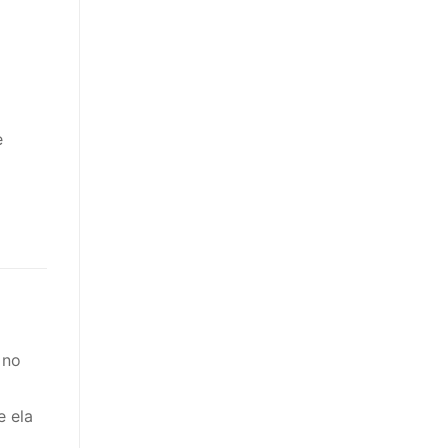
e
 no
e ela