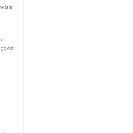
ciais
lo
agovbr