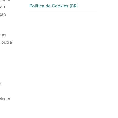
Política de Cookies (BR)
 ou
ção
e as
 outra
e
lecer