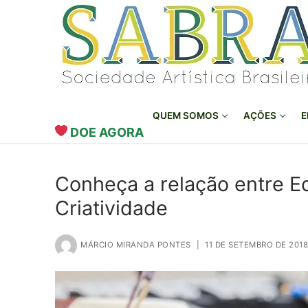
o
Pular
conteúdo
para
o
conteúdo
QUEM SOMOS
AÇÕES
E
DOE AGORA
Conheça a relação entre Ed
Criatividade
MÁRCIO MIRANDA PONTES
|
11 DE SETEMBRO DE 2018