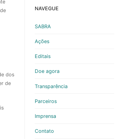
nte
NAVEGUE
 de
SABRA
Ações
Editais
Doe agora
de dos
er de
Transparência
Parceiros
is
Imprensa
Contato