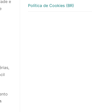
dade e
Política de Cookies (BR)
e
rias,
cil
ento
m