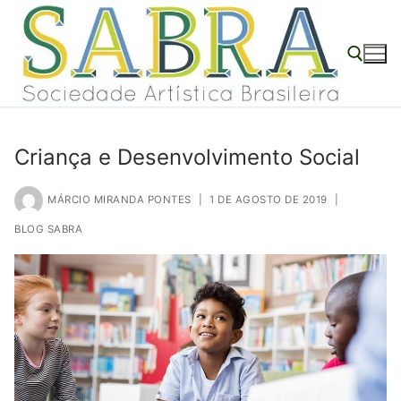
o
Pular
conteúdo
para
o
conteúdo
Pesquisar por:
Criança e Desenvolvimento Social
MÁRCIO MIRANDA PONTES
|
1 DE AGOSTO DE 2019
|
BLOG SABRA