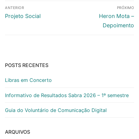
Navegação
ANTERIOR
PRÓXIMO
de
Post
Próximo
Projeto Social
Heron Mota –
Post
anterior:
post:
Depoimento
POSTS RECENTES
Libras em Concerto
Informativo de Resultados Sabra 2026 – 1º semestre
Guia do Voluntário de Comunicação Digital
ARQUIVOS