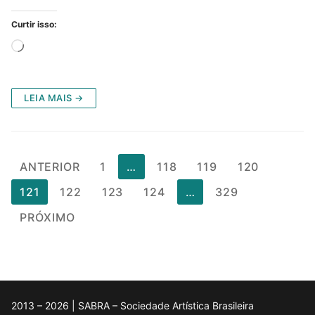
Curtir isso:
Carregando...
LEIA MAIS →
Paginação
ANTERIOR
1
…
118
119
120
de
121
122
123
124
…
329
posts
PRÓXIMO
2013 – 2026 | SABRA – Sociedade Artística Brasileira