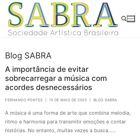
o
Pular
conteúdo
para
o
conteúdo
Pesquisar por:
Blog SABRA
A importância de evitar
sobrecarregar a música com
acordes desnecessários
FERNANDO PONTES
|
15 DE MAIO DE 2025
|
BLOG SABRA
A música é uma forma de arte que combina melodia,
ritmo e harmonia para transmitir emoções e contar
histórias. No entanto, muitas vezes a busca……