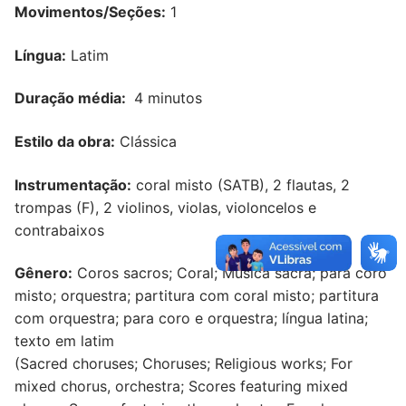
Movimentos/Seções:
1
Língua:
Latim
Duração média:
4 minutos
Estilo da obra:
Clássica
Instrumentação:
coral misto (SATB), 2 flautas, 2
trompas (F), 2 violinos, violas, violoncelos e
contrabaixos
Gênero:
Coros sacros; Coral; Música sacra; para coro
misto; orquestra; partitura com coral misto; partitura
com orquestra; para coro e orquestra; língua latina;
texto em latim
(Sacred choruses; Choruses; Religious works; For
mixed chorus, orchestra; Scores featuring mixed