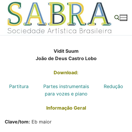
Pular
para
o
conteúdo
Pesquisar por:
Vidit Suum
João de Deus Castro Lobo
Download:
Partitura
Partes instrumentais
Redução
para vozes e piano
Informação Geral
Clave/tom:
Eb maior