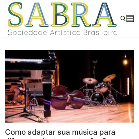
Pular
para
o
conteúdo
Pesquisar por:
Como adaptar sua música para