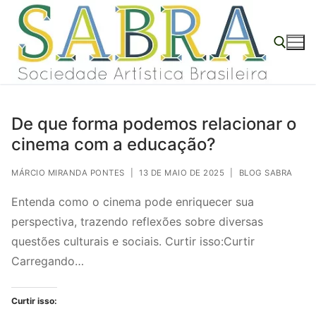
o
Pular
conteúdo
para
o
conteúdo
Pesquisar por:
De que forma podemos relacionar o
cinema com a educação?
MÁRCIO MIRANDA PONTES
|
13 DE MAIO DE 2025
|
BLOG SABRA
Entenda como o cinema pode enriquecer sua
perspectiva, trazendo reflexões sobre diversas
questões culturais e sociais. Curtir isso:Curtir
Carregando…
Curtir isso: