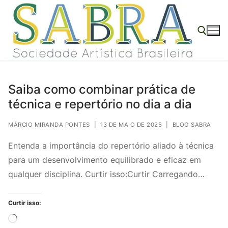
o
Pular
conteúdo
para
o
conteúdo
Pesquisar por:
Saiba como combinar prática de
técnica e repertório no dia a dia
MÁRCIO MIRANDA PONTES
|
13 DE MAIO DE 2025
|
BLOG SABRA
Entenda a importância do repertório aliado à técnica
para um desenvolvimento equilibrado e eficaz em
qualquer disciplina. Curtir isso:Curtir Carregando…
Curtir isso:
Carregando...