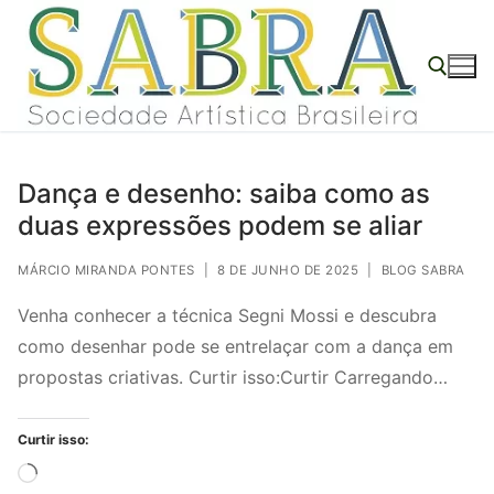
o
Pular
conteúdo
para
o
conteúdo
Pesquisar por:
Dança e desenho: saiba como as
duas expressões podem se aliar
MÁRCIO MIRANDA PONTES
|
8 DE JUNHO DE 2025
|
BLOG SABRA
Venha conhecer a técnica Segni Mossi e descubra
como desenhar pode se entrelaçar com a dança em
propostas criativas. Curtir isso:Curtir Carregando…
Curtir isso:
Carregando...