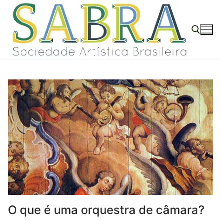
Pular
para
o
conteúdo
Pesquisar por:
O que é uma orquestra de câmara?