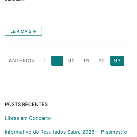
LEIA MAIS →
Paginação
ANTERIOR
1
…
90
91
92
93
de
posts
POSTS RECENTES
Libras em Concerto
Informativo de Resultados Sabra 2026 – 1º semestre