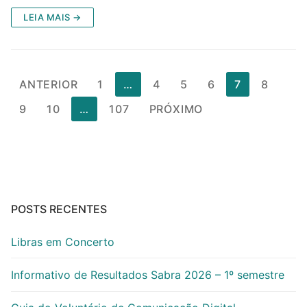
LEIA MAIS →
Paginação
ANTERIOR
1
…
4
5
6
7
8
de
9
10
…
107
PRÓXIMO
posts
POSTS RECENTES
Libras em Concerto
Informativo de Resultados Sabra 2026 – 1º semestre