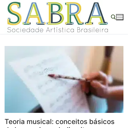
o
Pular
conteúdo
para
o
conteúdo
Pesquisar por:
Teoria musical: conceitos básicos