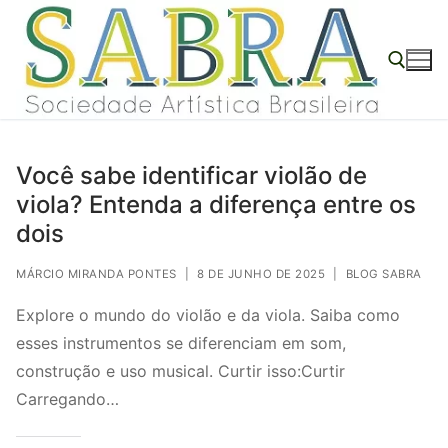
o
Pular
conteúdo
para
o
conteúdo
Pesquisar por:
Você sabe identificar violão de
viola? Entenda a diferença entre os
dois
MÁRCIO MIRANDA PONTES
|
8 DE JUNHO DE 2025
|
BLOG SABRA
Explore o mundo do violão e da viola. Saiba como
esses instrumentos se diferenciam em som,
construção e uso musical. Curtir isso:Curtir
Carregando…