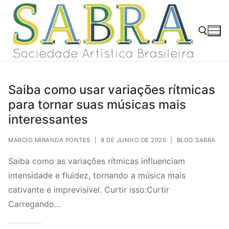
o
Pular
conteúdo
para
o
conteúdo
Pesquisar por:
Saiba como usar variações rítmicas
para tornar suas músicas mais
interessantes
MÁRCIO MIRANDA PONTES
|
8 DE JUNHO DE 2025
|
BLOG SABRA
Saiba como as variações rítmicas influenciam
intensidade e fluidez, tornando a música mais
cativante e imprevisível. Curtir isso:Curtir
Carregando…