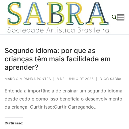
o
Pular
conteúdo
para
o
conteúdo
Pesquisar por:
Segundo idioma: por que as
crianças têm mais facilidade em
aprender?
MÁRCIO MIRANDA PONTES
|
8 DE JUNHO DE 2025
|
BLOG SABRA
Entenda a importância de ensinar um segundo idioma
desde cedo e como isso beneficia o desenvolvimento
da criança. Curtir isso:Curtir Carregando…
Curtir isso: