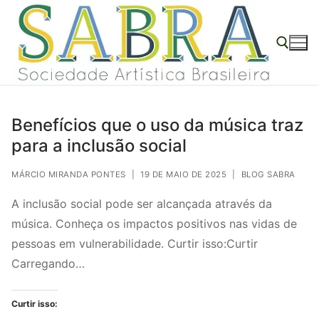
o
Pular
conteúdo
para
o
conteúdo
Pesquisar por:
Benefícios que o uso da música traz
para a inclusão social
MÁRCIO MIRANDA PONTES
|
19 DE MAIO DE 2025
|
BLOG SABRA
A inclusão social pode ser alcançada através da
música. Conheça os impactos positivos nas vidas de
pessoas em vulnerabilidade. Curtir isso:Curtir
Carregando…
Curtir isso: