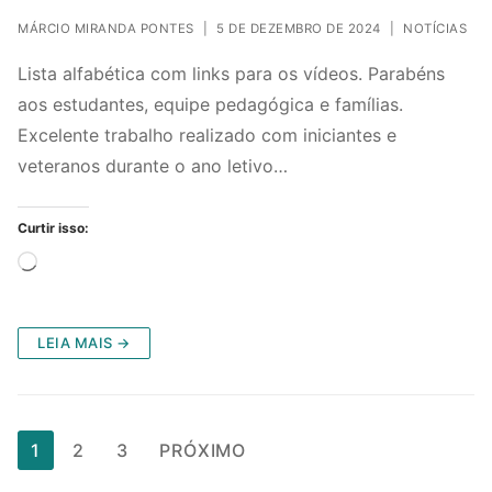
MÁRCIO MIRANDA PONTES
|
5 DE DEZEMBRO DE 2024
|
NOTÍCIAS
Lista alfabética com links para os vídeos. Parabéns
aos estudantes, equipe pedagógica e famílias.
Excelente trabalho realizado com iniciantes e
veteranos durante o ano letivo…
Curtir isso:
Carregando...
LEIA MAIS →
Paginação
1
2
3
PRÓXIMO
de