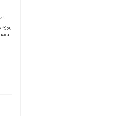
IAS
o “Sou
neira