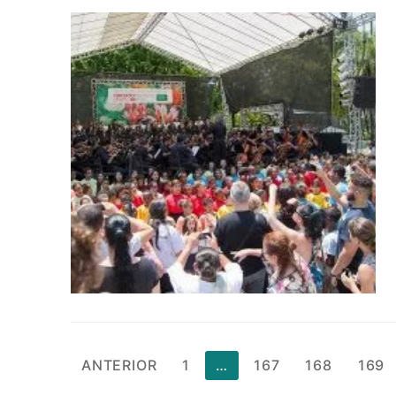
Paginação
ANTERIOR
1
…
167
168
169