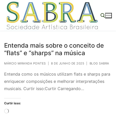
o
Pular
conteúdo
para
o
conteúdo
Pesquisar por:
Entenda mais sobre o conceito de
“flats” e “sharps” na música
MÁRCIO MIRANDA PONTES
|
8 DE JUNHO DE 2025
|
BLOG SABRA
Entenda como os músicos utilizam flats e sharps para
enriquecer composições e melhorar interpretações
musicais. Curtir isso:Curtir Carregando…
Curtir isso:
Carregando...