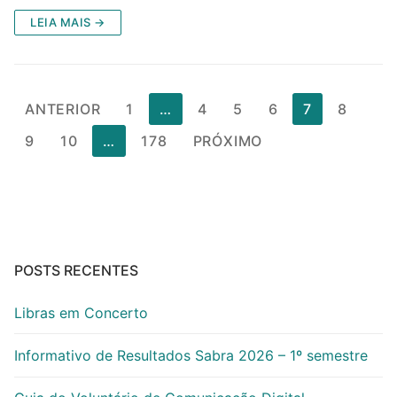
LEIA MAIS →
Paginação
ANTERIOR
1
…
4
5
6
7
8
de
9
10
…
178
PRÓXIMO
posts
POSTS RECENTES
Libras em Concerto
Informativo de Resultados Sabra 2026 – 1º semestre