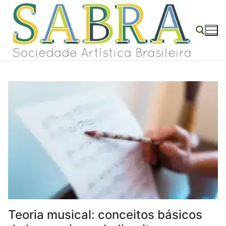
o
Pular
conteúdo
para
o
conteúdo
Pesquisar por:
Teoria musical: conceitos básicos