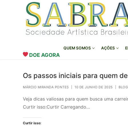
o
Pular
conteúdo
para
o
conteúdo
QUEM SOMOS
AÇÕES
E
DOE AGORA
Os passos iniciais para quem d
MÁRCIO MIRANDA PONTES
|
10 DE JUNHO DE 2025
|
BLOG
Veja dicas valiosas para quem busca uma carrei
Curtir isso:Curtir Carregando…
Curtir isso: