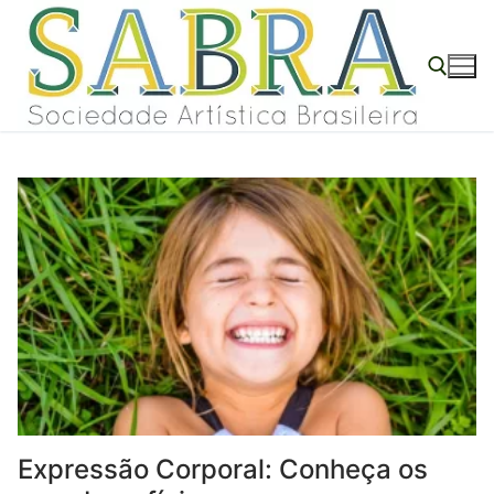
o
Pular
conteúdo
para
o
conteúdo
Pesquisar por:
Expressão Corporal: Conheça os