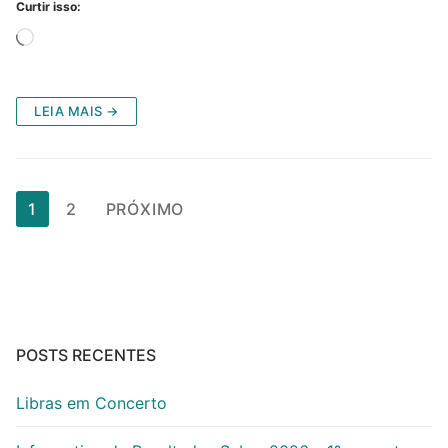
Curtir isso:
Carregando...
LEIA MAIS →
Paginação
1
2
PRÓXIMO
de
posts
POSTS RECENTES
Libras em Concerto