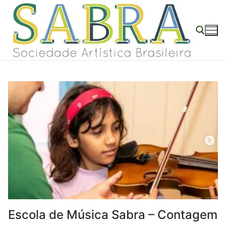
Pular
para
o
conteúdo
Pesquisar por:
Escola de Música Sabra – Contagem