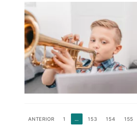
Paginação
ANTERIOR
1
…
153
154
155
de