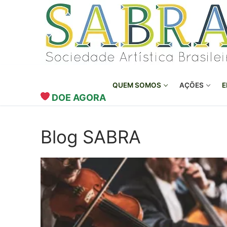
o
Pular
conteúdo
para
o
conteúdo
QUEM SOMOS
AÇÕES
E
DOE AGORA
Blog SABRA