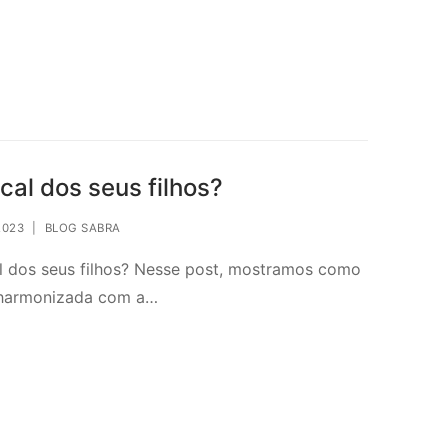
al dos seus filhos?
2023
|
BLOG SABRA
l dos seus filhos? Nesse post, mostramos como
e harmonizada com a…