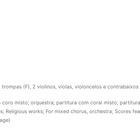
2 trompas (F), 2 violinos, violas, violoncelos e contrabaixos
a coro misto; orquestra; partitura com coral misto; partitur
s; Religious works; For mixed chorus, orchestra; Scores fe
uage)