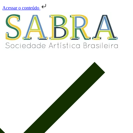
Acessar o conteúdo
Pular
Menu
fechado
para
o
conteúdo