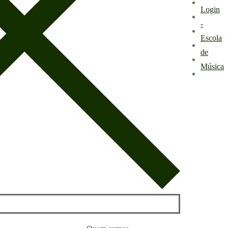
Login
-
Escola
de
Música