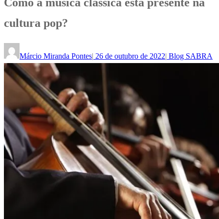
Como a música clássica está presente na
cultura pop?
Márcio Miranda Pontes
|
26 de outubro de 2022
|
Blog SABRA