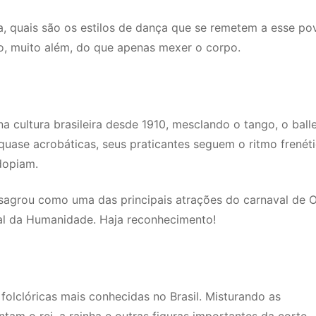
ira, quais são os estilos de dança que se remetem a esse po
o, muito além, do que apenas mexer o corpo.
 cultura brasileira desde 1910, mesclando o tango, o balle
quase acrobáticas, seus praticantes seguem o ritmo frenéti
dopiam.
nsagrou como uma das principais atrações do carnaval de O
rial da Humanidade. Haja reconhecimento!
olclóricas mais conhecidas no Brasil. Misturando as
ntam o rei, a rainha e outras figuras importantes da corte,