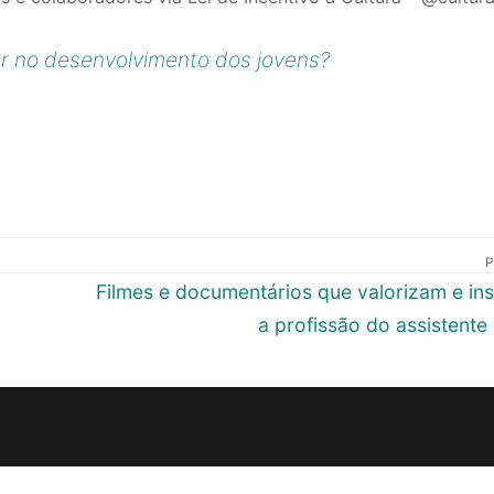
ar no desenvolvimento dos jovens?
P
Próximo
Filmes e documentários que valorizam e in
post:
a profissão do assistente 