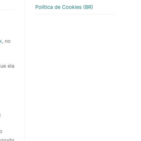
Política de Cookies (BR)
k
, no
que ela
!
lo
agovbr