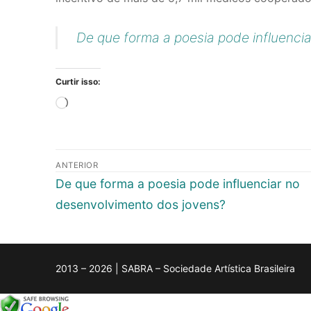
De que forma a poesia pode influenci
Curtir isso:
Carregando...
Navegação
ANTERIOR
de
Post
De que forma a poesia pode influenciar no
anterior:
desenvolvimento dos jovens?
Post
2013 – 2026 | SABRA – Sociedade Artística Brasileira