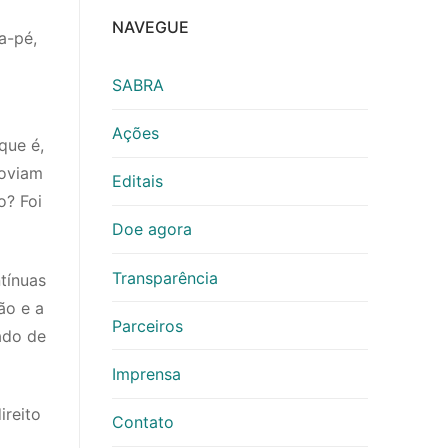
NAVEGUE
a-pé,
SABRA
Ações
que é,
moviam
Editais
o? Foi
Doe agora
Transparência
tínuas
ão e a
Parceiros
ado de
Imprensa
ireito
Contato