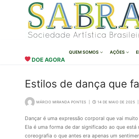
o
Pular
conteúdo
para
o
conteúdo
QUEM SOMOS
AÇÕES
E
DOE AGORA
Estilos de dança que fa
MÁRCIO MIRANDA PONTES
|
14 DE MAIO DE 2025
|
Dançar é uma expressão corporal que vai muito
Ela é uma forma de dar significado ao que está 
coreografia o que antes era apenas um sentiment