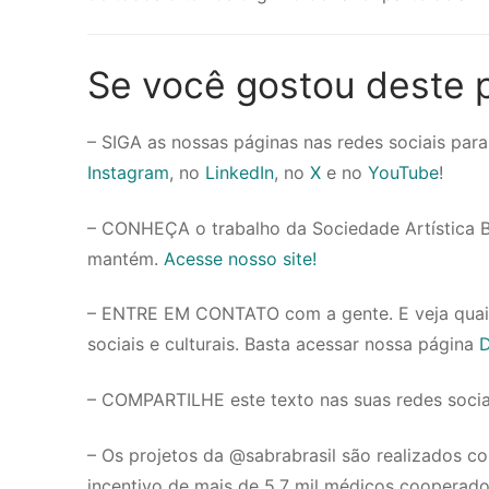
Se você gostou deste p
– SIGA as nossas páginas nas redes sociais pa
Instagram
, no
LinkedIn
, no
X
e no
YouTube
!
– CONHEÇA o trabalho da Sociedade Artística Bras
mantém.
Acesse nosso site!
– ENTRE EM CONTATO com a gente. E veja quai
sociais e culturais. Basta acessar nossa página
D
– COMPARTILHE este texto nas suas redes soci
– Os projetos da @sabrabrasil são realizados co
incentivo de mais de 5,7 mil médicos cooperado