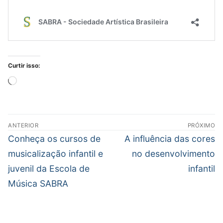
Curtir isso:
Carregando...
Navegação
ANTERIOR
PRÓXIMO
de
Post
Próximo
Conheça os cursos de
A influência das cores
Post
anterior:
post:
musicalização infantil e
no desenvolvimento
juvenil da Escola de
infantil
Música SABRA