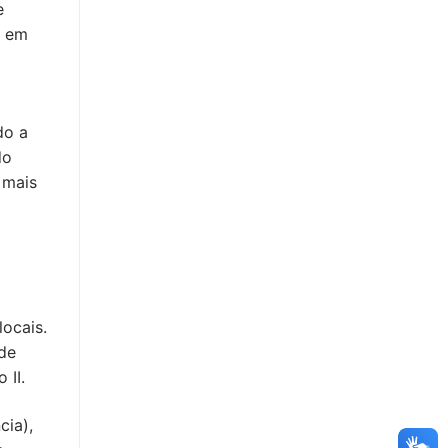
e
s em
do a
do
 mais
locais.
 de
 II.
cia),