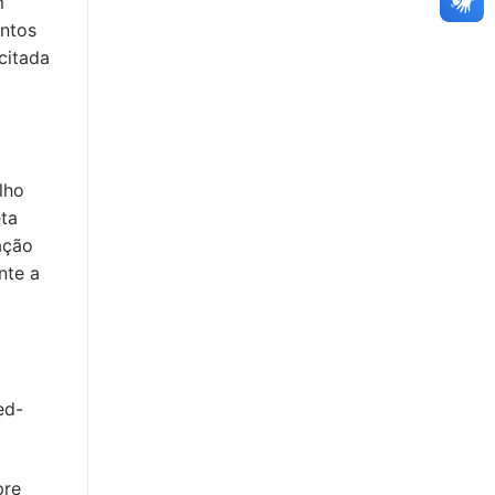
m
entos
citada
lho
ta
ação
nte a
ed-
pre