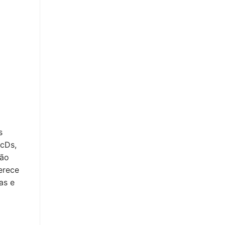
s
PcDs,
são
erece
as e