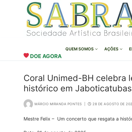
Pular
para
o
conteúdo
QUEM SOMOS
AÇÕES
E
DOE AGORA
Coral Unimed-BH celebra l
histórico em Jaboticatuba
MÁRCIO MIRANDA PONTES
|
28 DE AGOSTO DE 20
Mestre Felix – Um concerto que resgata a histó