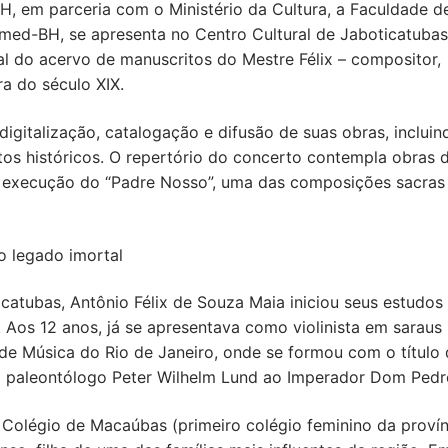
, em parceria com o Ministério da Cultura, a Faculdade d
imed-BH, se apresenta no Centro Cultural de Jaboticatuba
al do acervo de manuscritos do Mestre Félix – compositor,
ira do século XIX.
igitalização, catalogação e difusão de suas obras, incluin
tos históricos. O repertório do concerto contempla obras 
 a execução do “Padre Nosso”, uma das composições sacras
 ao legado imortal
atubas, Antônio Félix de Souza Maia iniciou seus estudos
Aos 12 anos, já se apresentava como violinista em saraus 
de Música do Rio de Janeiro, onde se formou com o título
 paleontólogo Peter Wilhelm Lund ao Imperador Dom Pedro
 Colégio de Macaúbas (primeiro colégio feminino da provín