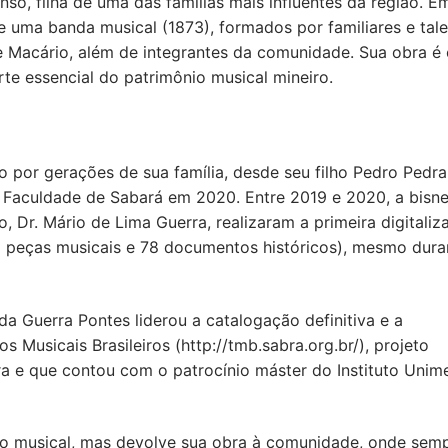
o, filha de uma das famílias mais influentes da região. E
e uma banda musical (1873), formados por familiares e tal
 e Macário, além de integrantes da comunidade. Sua obra é 
te essencial do patrimônio musical mineiro.
o por gerações de sua família, desde seu filho Pedro Pedra
 Faculdade de Sabará em 2020. Entre 2019 e 2020, a bisne
, Dr. Mário de Lima Guerra, realizaram a primeira digitaliz
8 peças musicais e 78 documentos históricos), mesmo dura
 Guerra Pontes liderou a catalogação definitiva e a
s Musicais Brasileiros (http://tmb.sabra.org.br/), projeto
tura e que contou com o patrocínio máster do Instituto Unim
o musical, mas devolve sua obra à comunidade, onde sem