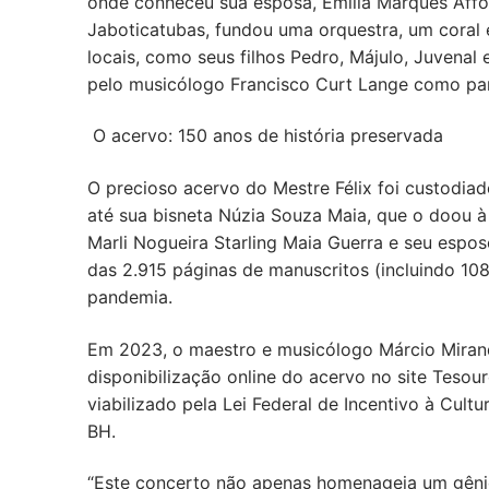
onde conheceu sua esposa, Emília Marques Affons
Jaboticatubas, fundou uma orquestra, um coral 
locais, como seus filhos Pedro, Májulo, Juvenal
pelo musicólogo Francisco Curt Lange como par
O acervo: 150 anos de história preservada
O precioso acervo do Mestre Félix foi custodiad
até sua bisneta Núzia Souza Maia, que o doou à
Marli Nogueira Starling Maia Guerra e seu esposo
das 2.915 páginas de manuscritos (incluindo 10
pandemia.
Em 2023, o maestro e musicólogo Márcio Miranda
disponibilização online do acervo no site Tesouro
viabilizado pela Lei Federal de Incentivo à Cul
BH.
“Este concerto não apenas homenageia um gêni