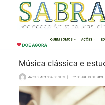
o
Pular
conteúdo
para
o
conteúdo
QUEM SOMOS
AÇÕES
ED
DOE AGORA
Música clássica e estu
MÁRCIO MIRANDA PONTES
|
22 DE JULHO DE 2019