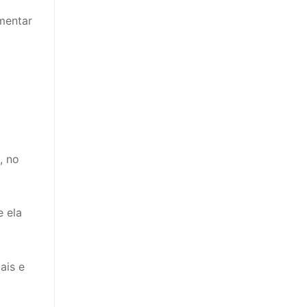
mentar
.
, no
e ela
ais e