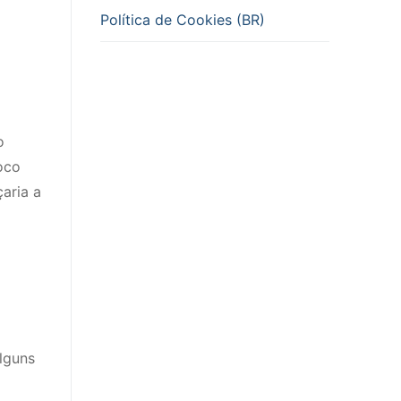
Política de Cookies (BR)
o
oco
aria a
lguns