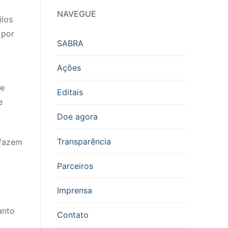
NAVEGUE
ilos
 por
SABRA
Ações
 e
Editais
e
Doe agora
Transparência
 fazem
O
Parceiros
Imprensa
anto
Contato