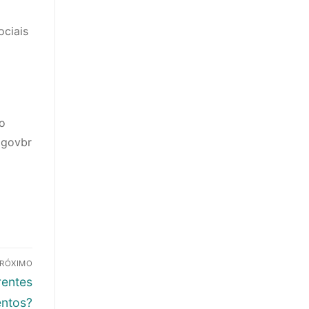
ciais
lo
agovbr
RÓXIMO
rentes
ntos?