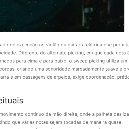
o de execução no violão ou guitarra elétrica que permit
cidade. Diferente do alternate picking, em que cada nota 
nados para cima e para baixo, o sweep picking utiliza um
 cordas, criando uma sonoridade marcadamente suave e pre
arra e em passagens de arpejos, exige coordenação, práti
ituais
ovimento contínuo da mão direita, onde a palheta desliza
indo que várias notas sejam tocadas de maneira quase