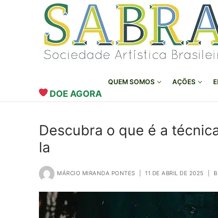
o
Pular
conteúdo
para
o
conteúdo
QUEM SOMOS
AÇÕES
E
DOE AGORA
Descubra o que é a técnic
la
MÁRCIO MIRANDA PONTES
|
11 DE ABRIL DE 2025
|
B