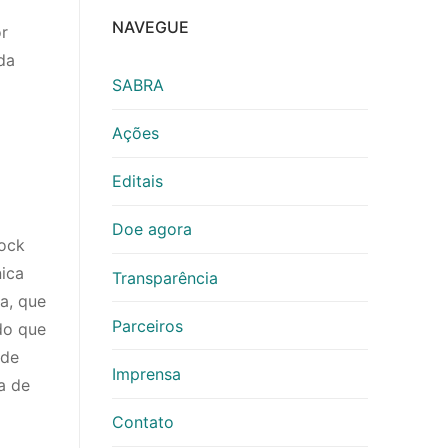
NAVEGUE
r
da
SABRA
Ações
Editais
Doe agora
rock
nica
Transparência
a, que
Parceiros
do que
 de
Imprensa
a de
Contato