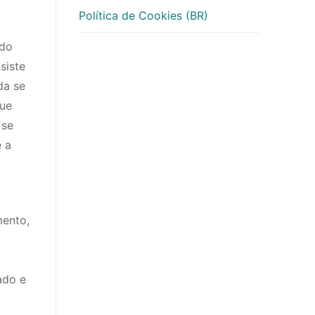
Política de Cookies (BR)
 do
siste
da se
que
 se
e a
mento,
ado e