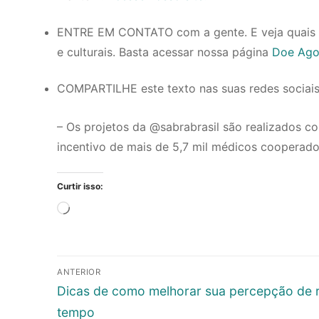
ENTRE EM CONTATO com a gente. E veja quais s
e culturais. Basta acessar nossa página
Doe Ago
COMPARTILHE este texto nas suas redes sociai
– Os projetos da @sabrabrasil são realizados co
incentivo de mais de 5,7 mil médicos cooperado
Curtir isso:
Carregando...
Navegação
ANTERIOR
de
Post
Dicas de como melhorar sua percepção de r
anterior:
Post
tempo