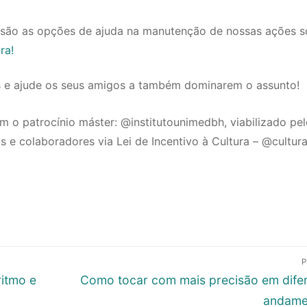
ão as opções de ajuda na manutenção de nossas ações so
ra!
s e ajude os seus amigos a também dominarem o assunto!
m o patrocínio máster: @institutounimedbh, viabilizado pe
s e colaboradores via Lei de Incentivo à Cultura – @cultur
P
Próximo
itmo e
Como tocar com mais precisão em dife
post:
andame