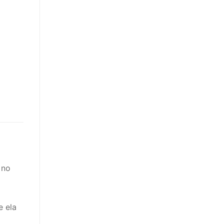
 no
e ela