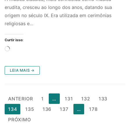
erudita, cresceu ao longo dos anos, datando sua
origem no século IX. Era utilizada em cerimônias
religiosas e…
Curtir isso:
Carregando...
LEIA MAIS →
Paginação
ANTERIOR
1
…
131
132
133
de
134
135
136
137
…
178
posts
PRÓXIMO