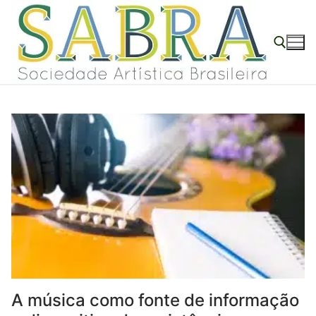
o
Pular
conteúdo
para
o
conteúdo
Pesquisar por:
A música como fonte de informação