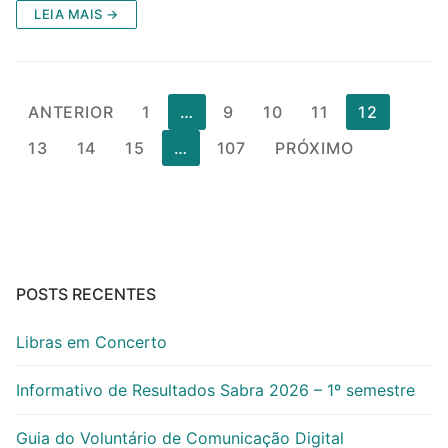
LEIA MAIS →
Paginação
ANTERIOR
1
…
9
10
11
12
de
13
14
15
…
107
PRÓXIMO
posts
POSTS RECENTES
Libras em Concerto
Informativo de Resultados Sabra 2026 – 1º semestre
Guia do Voluntário de Comunicação Digital