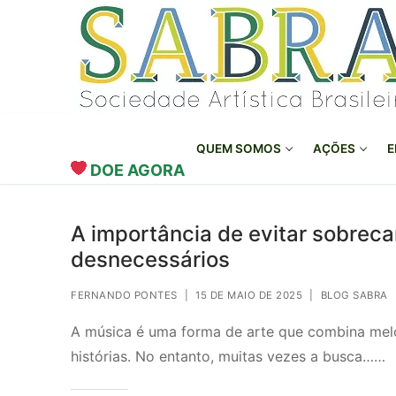
o
Pular
conteúdo
para
o
conteúdo
QUEM SOMOS
AÇÕES
E
DOE AGORA
A importância de evitar sobrec
desnecessários
FERNANDO PONTES
|
15 DE MAIO DE 2025
|
BLOG SABRA
A música é uma forma de arte que combina melo
histórias. No entanto, muitas vezes a busca……