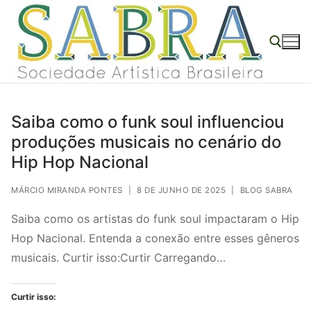
o
Pular
conteúdo
para
o
conteúdo
Pesquisar por:
Saiba como o funk soul influenciou
produções musicais no cenário do
Hip Hop Nacional
MÁRCIO MIRANDA PONTES
|
8 DE JUNHO DE 2025
|
BLOG SABRA
Saiba como os artistas do funk soul impactaram o Hip
Hop Nacional. Entenda a conexão entre esses gêneros
musicais. Curtir isso:Curtir Carregando…
Curtir isso: