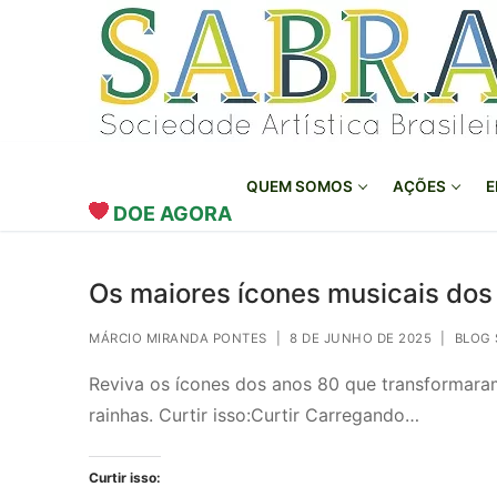
o
Pular
conteúdo
para
o
conteúdo
QUEM SOMOS
AÇÕES
E
DOE AGORA
Os maiores ícones musicais dos
MÁRCIO MIRANDA PONTES
|
8 DE JUNHO DE 2025
|
BLOG 
Reviva os ícones dos anos 80 que transformaram 
rainhas. Curtir isso:Curtir Carregando…
Curtir isso: