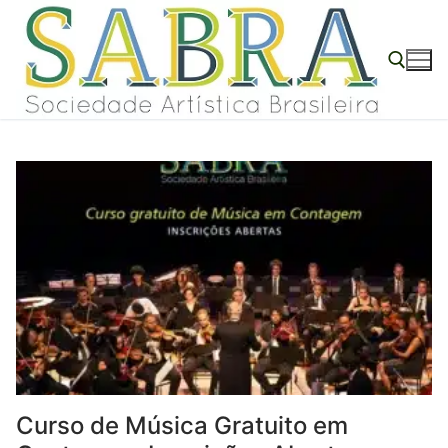
o
Pular
conteúdo
para
o
conteúdo
Pesquisar por:
Curso de Música Gratuito em