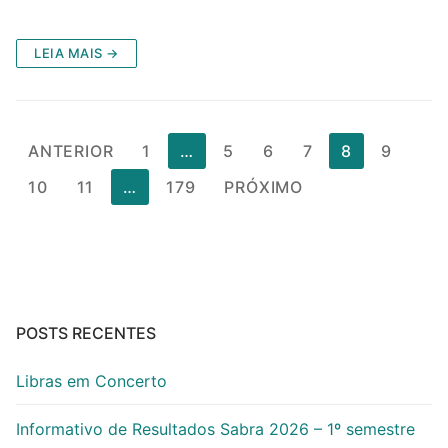
LEIA MAIS →
Paginação
ANTERIOR
1
…
5
6
7
8
9
de
10
11
…
179
PRÓXIMO
posts
POSTS RECENTES
Libras em Concerto
Informativo de Resultados Sabra 2026 – 1º semestre