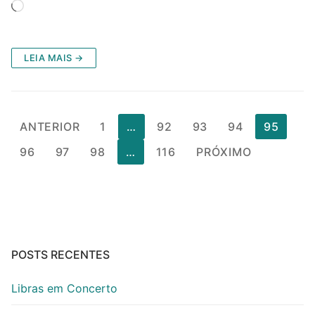
Carregando...
LEIA MAIS →
Paginação
ANTERIOR
1
…
92
93
94
95
de
96
97
98
…
116
PRÓXIMO
posts
POSTS RECENTES
Libras em Concerto