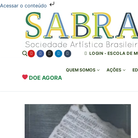
Acessar o conteúdo
Pular
para
o
conteúdo
LOGIN - ESCOLA DE 
QUEM SOMOS
AÇÕES
ED
DOE AGORA
Pesquisar por: