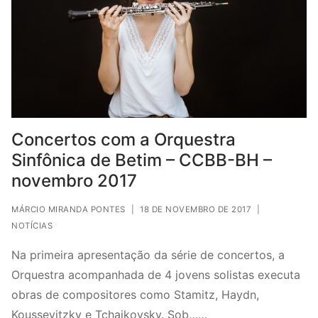
Concertos com a Orquestra
Sinfônica de Betim – CCBB-BH –
novembro 2017
MÁRCIO MIRANDA PONTES
|
18 DE NOVEMBRO DE 2017
|
NOTÍCIAS
Na primeira apresentação da série de concertos, a
Orquestra acompanhada de 4 jovens solistas executa
obras de compositores como Stamitz, Haydn,
Koussevitzky e Tchaikovsky. Sob……