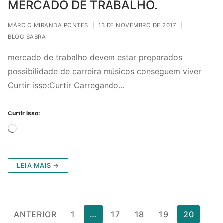
MERCADO DE TRABALHO.
MÁRCIO MIRANDA PONTES
|
13 DE NOVEMBRO DE 2017
|
BLOG SABRA
mercado de trabalho devem estar preparados
possibilidade de carreira músicos conseguem viver
Curtir isso:Curtir Carregando…
Curtir isso:
Carregando...
LEIA MAIS →
Paginação
ANTERIOR
1
…
17
18
19
20