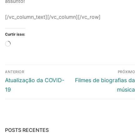
assunto!
[/vc_column_text][/vc_column][/vc_row]
Curtir isso:
Carregando...
Navegação
ANTERIOR
PRÓXIMO
de
Post
Próximo
Atualização da COVID-
Filmes de biografias da
Post
anterior:
post:
19
música
POSTS RECENTES