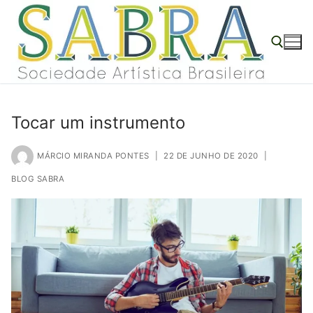
o
Pular
conteúdo
para
o
conteúdo
Pesquisar por:
Tocar um instrumento
MÁRCIO MIRANDA PONTES
|
22 DE JUNHO DE 2020
|
BLOG SABRA