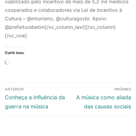
viabilizado pelo incentivo de mais de 5,2 mil médicos
cooperados e colaboradores via Lei de Incentivo à
Cultura – @mturismo, @culturagovbr. Apoio:
@prefeiturabetim[/vc_column_text][/vc_column]
[/vc_row]
Curtir isso:
Carregando...
Navegação
ANTERIOR
PRÓXIMO
de
Post
Próximo
Conheça a influência da
A música como aliada
Post
anterior:
post:
guerra na música
das causas sociais