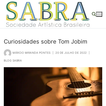
o
Pular
conteúdo
para
o
conteúdo
Pesquisar por:
Curiosidades sobre Tom Jobim
MÁRCIO MIRANDA PONTES
|
20 DE JULHO DE 2022
|
BLOG SABRA