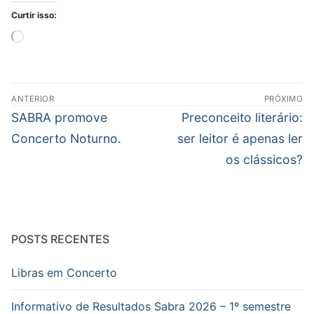
Curtir isso:
Carregando...
Navegação
ANTERIOR
PRÓXIMO
de
Post
Próximo
SABRA promove
Preconceito literário:
Post
anterior:
post:
Concerto Noturno.
ser leitor é apenas ler
os clássicos?
POSTS RECENTES
Libras em Concerto
Informativo de Resultados Sabra 2026 – 1º semestre