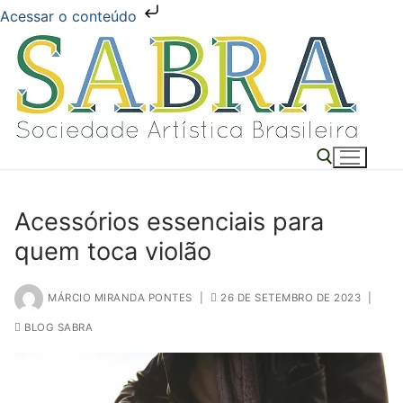
Acessar o conteúdo
Pular
para
o
conteúdo
Acessórios essenciais para
Pesquisar por:
quem toca violão
MÁRCIO MIRANDA PONTES
|
26 DE SETEMBRO DE 2023
|
BLOG SABRA