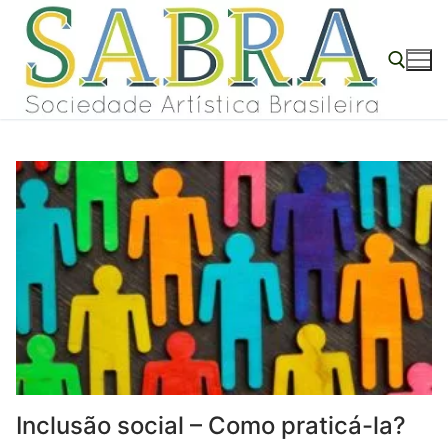
o
Pular
conteúdo
para
o
conteúdo
Pesquisar por:
Inclusão social – Como praticá-la?