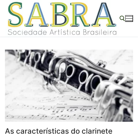
o
Pular
conteúdo
para
o
conteúdo
Pesquisar por:
As características do clarinete