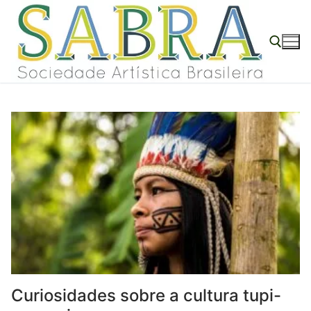
Pular
para
o
conteúdo
Pesquisar por:
Curiosidades sobre a cultura tupi-