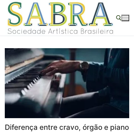
o
Pular
conteúdo
para
o
conteúdo
Pesquisar por:
Diferença entre cravo, órgão e piano