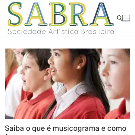
o
Pular
conteúdo
para
o
conteúdo
Pesquisar por:
Saiba o que é musicograma e como