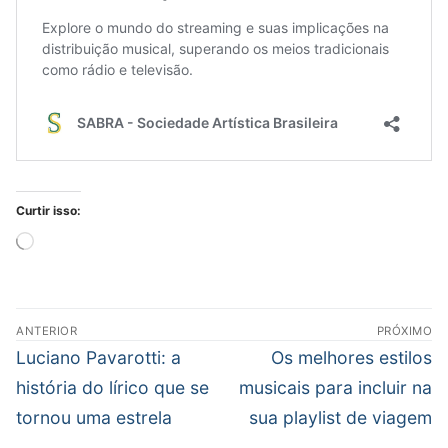
Curtir isso:
Carregando...
Navegação
ANTERIOR
PRÓXIMO
de
Post
Próximo
Luciano Pavarotti: a
Os melhores estilos
Post
anterior:
post:
história do lírico que se
musicais para incluir na
tornou uma estrela
sua playlist de viagem