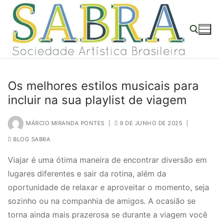
o
Pular
conteúdo
para
o
conteúdo
Pesquisar por:
Os melhores estilos musicais para
incluir na sua playlist de viagem
MÁRCIO MIRANDA PONTES
|
9 DE JUNHO DE 2025
|
BLOG SABRA
Viajar é uma ótima maneira de encontrar diversão em
lugares diferentes e sair da rotina, além da
oportunidade de relaxar e aproveitar o momento, seja
sozinho ou na companhia de amigos. A ocasião se
torna ainda mais prazerosa se durante a viagem você