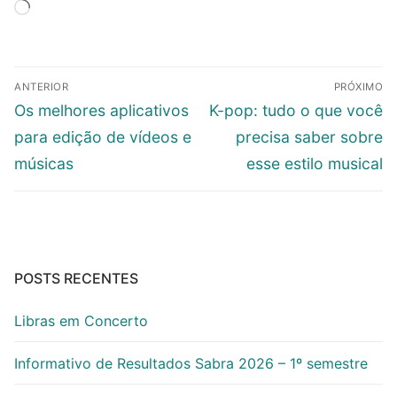
Carregando...
Navegação
ANTERIOR
PRÓXIMO
de
Post
Próximo
Os melhores aplicativos
K-pop: tudo o que você
Post
anterior:
post:
para edição de vídeos e
precisa saber sobre
músicas
esse estilo musical
POSTS RECENTES
Libras em Concerto
Informativo de Resultados Sabra 2026 – 1º semestre