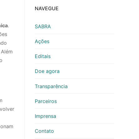
NAVEGUE
ica
.
SABRA
ões
Ações
ndo
. Além
Editais
o
Doe agora
Transparência
om
Parceiros
volver
Imprensa
cionam
Contato