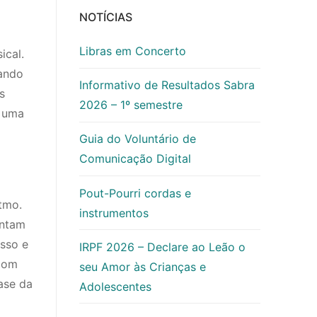
NOTÍCIAS
Libras em Concerto
ical.
nando
Informativo de Resultados Sabra
s
2026 – 1º semestre
r uma
Guia do Voluntário de
Comunicação Digital
Pout-Pourri cordas e
tmo.
instrumentos
entam
sso e
IRPF 2026 – Declare ao Leão o
 com
seu Amor às Crianças e
ase da
Adolescentes