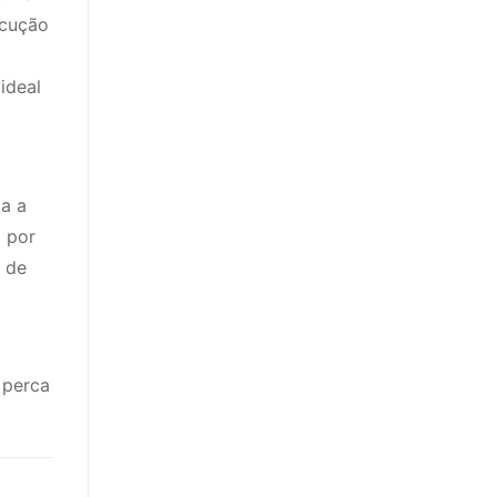
ecução
ideal
a a
 por
a de
 perca