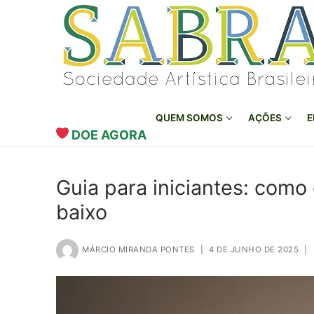
o
Pular
conteúdo
para
o
conteúdo
QUEM SOMOS
AÇÕES
E
DOE AGORA
Guia para iniciantes: como 
baixo
MÁRCIO MIRANDA PONTES
|
4 DE JUNHO DE 2025
|