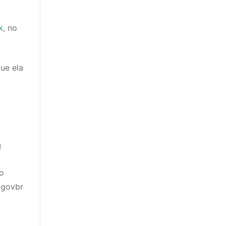
k
, no
que ela
!
lo
agovbr