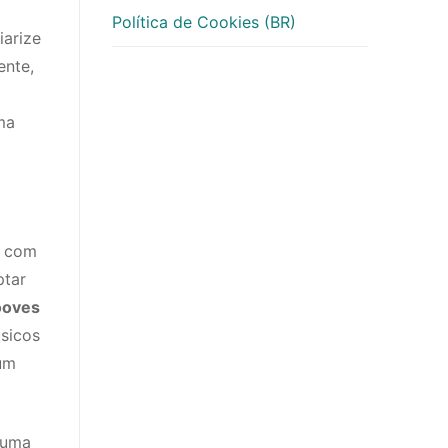
Política de Cookies (BR)
iarize
ente,
ma
a com
ptar
ooves
sicos
 um
 uma