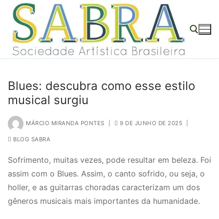
o
Pular
conteúdo
para
o
conteúdo
Pesquisar por:
Blues: descubra como esse estilo
musical surgiu
MÁRCIO MIRANDA PONTES
|
9 DE JUNHO DE 2025
|
BLOG SABRA
Sofrimento, muitas vezes, pode resultar em beleza. Foi
assim com o Blues. Assim, o canto sofrido, ou seja, o
holler, e as guitarras choradas caracterizam um dos
gêneros musicais mais importantes da humanidade.