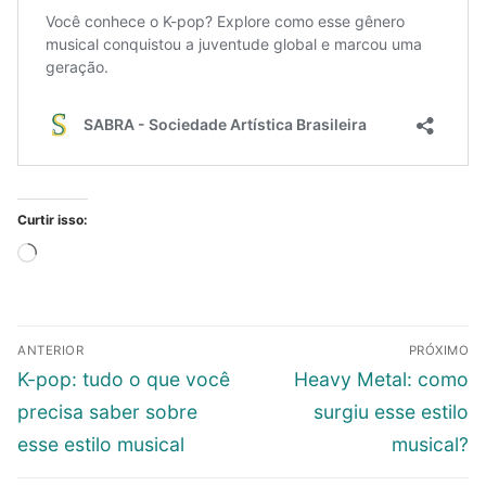
Curtir isso:
Carregando...
Navegação
ANTERIOR
PRÓXIMO
de
Post
Próximo
K-pop: tudo o que você
Heavy Metal: como
Post
anterior:
post:
precisa saber sobre
surgiu esse estilo
esse estilo musical
musical?